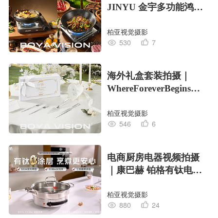
JINYU 金宇多功能鸿运
炉 X BOYA
柏亚视觉摄影
530
7
海外礼盒套装拍摄｜
WhereForeverBegins婚
礼礼盒XBOYA
柏亚视觉摄影
546
6
电商厨房电器视频拍摄
｜康巴赫 铂格有钛电煎
锅 X BOYA
柏亚视觉摄影
880
24