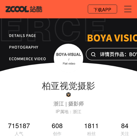
登录 / 注册
下载APP
柏亚视觉摄影
浙江
|
摄影师
IP属地：
浙江
715187
608
1811
84
人气
创作
粉丝
关注