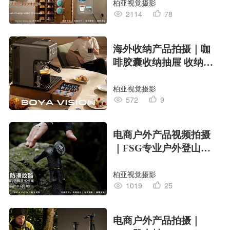
柏亚视觉摄影
2114
78
海外收纳产品拍摄｜咖
啡胶囊收纳抽屉 收纳盒
X BOYA
柏亚视觉摄影
572
9
电商户外产品视频拍摄
｜FSG专业户外登山杖
X BOYA
柏亚视觉摄影
1019
25
电商户外产品拍摄｜