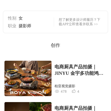
性别
女
想了解更多设计师履历？下
载APP立即查看并联系 >>
职业
摄影师
创作
电商厨具产品拍摄｜
JINYU 金宇多功能鸿运
炉 X BOYA
柏亚视觉摄影
478
4
电商厨具产品拍摄｜